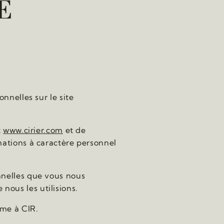
É
nnelles sur le site
t
www.cirier.com
et de
mations à caractère personnel
nnelles que vous nous
ous les utilisions.
ême à CIR.